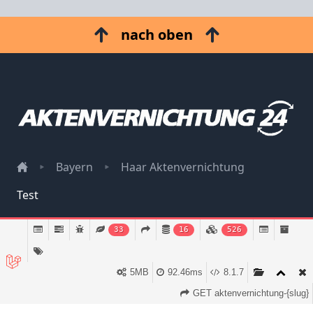
nach oben
Bayern
Haar Aktenvernichtung
Test
Impressum
33
16
526
Datenschutz
5MB
92.46ms
8.1.7
GET aktenvernichtung-{slug}