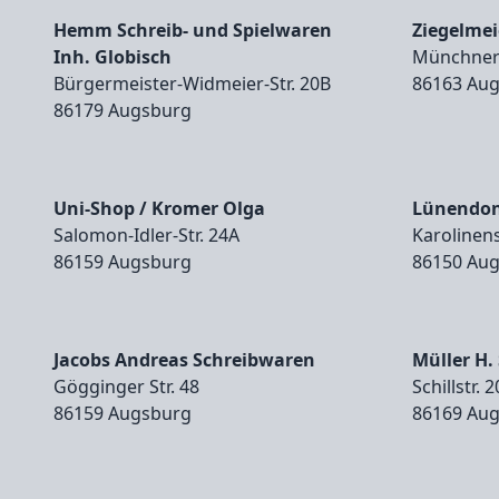
Hemm Schreib- und Spielwaren
Ziegelmei
Inh. Globisch
Münchner 
Bürgermeister‑Widmeier‑Str. 20B
86163 Au
86179 Augsburg
Uni-Shop / Kromer Olga
Lünendon
Salomon‑Idler‑Str. 24A
Karolinens
86159 Augsburg
86150 Au
Jacobs Andreas Schreibwaren
Müller H.
Gögginger Str. 48
Schillstr. 
86159 Augsburg
86169 Au