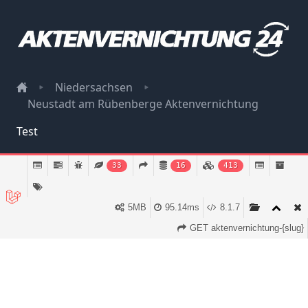
Niedersachsen
Neustadt am Rübenberge Aktenvernichtung
Test
Impressum
33
16
413
Datenschutz
5MB
95.14ms
8.1.7
GET aktenvernichtung-{slug}