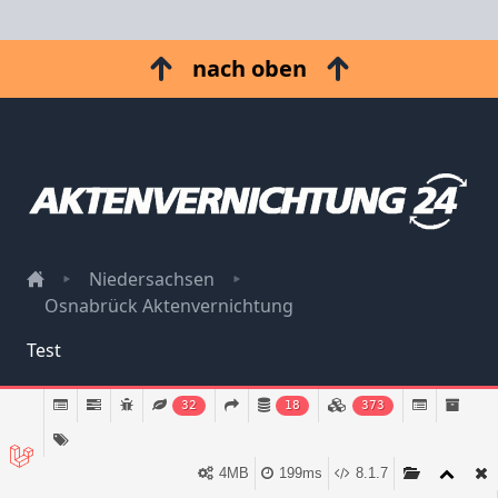
nach oben
Niedersachsen
Osnabrück Aktenvernichtung
Test
Impressum
32
18
373
Datenschutz
4MB
199ms
8.1.7