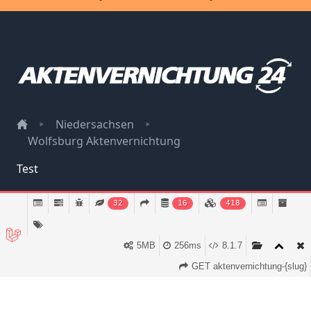
Niedersachsen
Wolfsburg Aktenvernichtung
Test
Impressum
32
16
418
Datenschutz
5MB
256ms
8.1.7
GET aktenvernichtung-{slug}