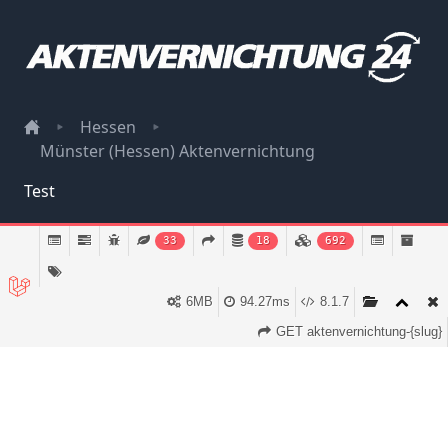
Hessen
Münster (Hessen) Aktenvernichtung
Test
Impressum
33
18
692
Datenschutz
6MB
94.27ms
8.1.7
GET aktenvernichtung-{slug}