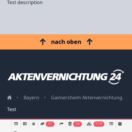
Test description
nach oben
Bayern
Gaimersheim Aktenvernichtung
Test
Impressum
32
18
519