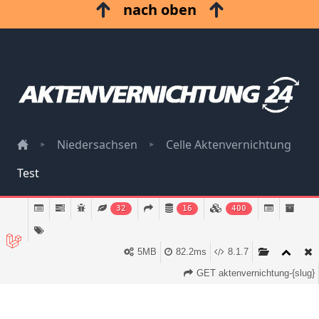
nach oben
Niedersachsen
Celle Aktenvernichtung
Test
Impressum
32
16
400
Datenschutz
5MB
82.2ms
8.1.7
GET aktenvernichtung-{slug}