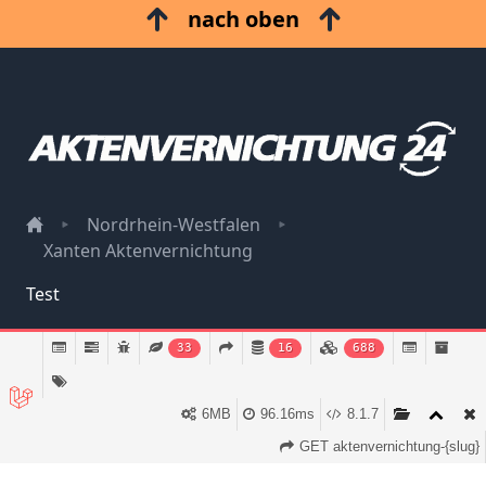
nach oben
Nordrhein-Westfalen
Xanten Aktenvernichtung
Test
Impressum
33
16
688
Datenschutz
6MB
96.16ms
8.1.7
GET aktenvernichtung-{slug}