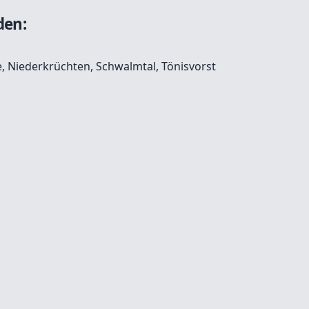
den:
e
,
Niederkrüchten
,
Schwalmtal
,
Tönisvorst