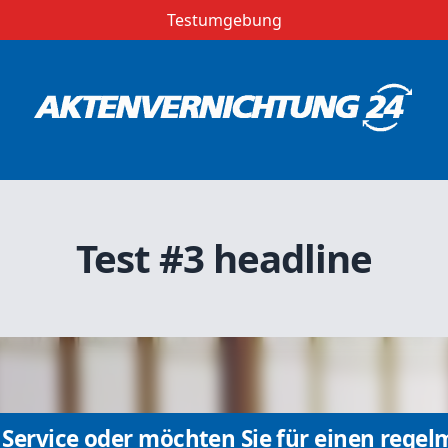
Testumgebung
Test #3 headline
Service oder möchten Sie für einen regel