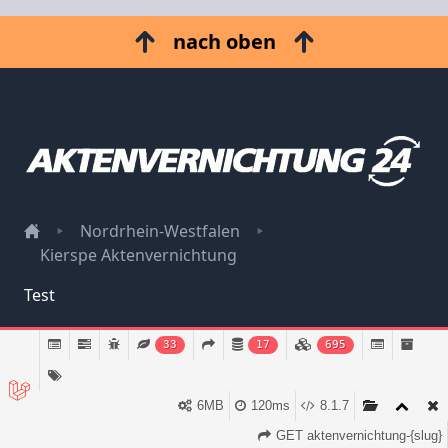
nach oben
Nordrhein-Westfalen
Kierspe Aktenvernichtung
Test
Impressum
33
17
695
Datenschutz
6MB
120ms
8.1.7
GET aktenvernichtung-{slug}