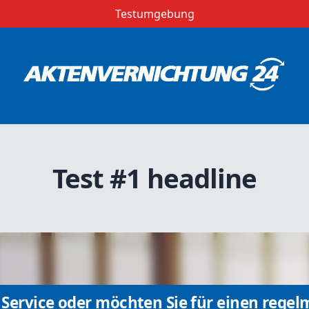
Testumgebung
Test #1 headline
Service oder möchten Sie für einen regel