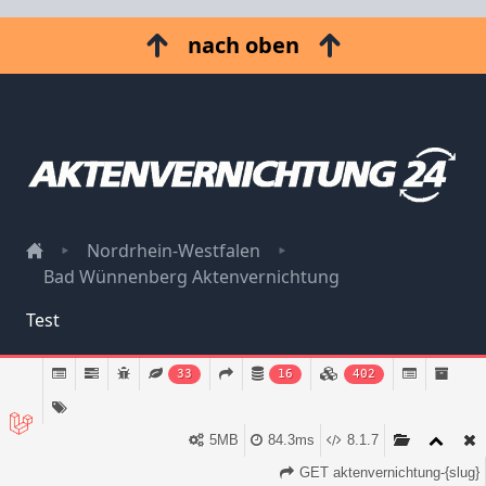
nach oben
Nordrhein-Westfalen
Bad Wünnenberg Aktenvernichtung
Test
Impressum
33
16
402
Datenschutz
5MB
84.3ms
8.1.7
GET aktenvernichtung-{slug}