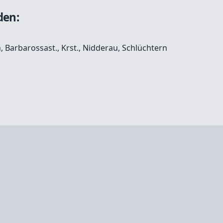
den:
 Barbarossast., Krst.
,
Nidderau
,
Schlüchtern